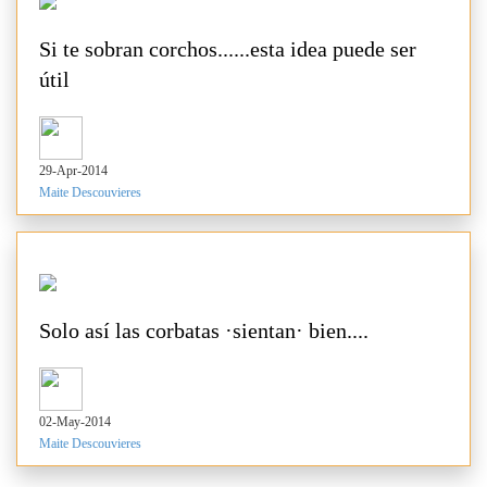
Si te sobran corchos......esta idea puede ser
útil
29-Apr-2014
Maite Descouvieres
Solo así las corbatas ·sientan· bien....
02-May-2014
Maite Descouvieres