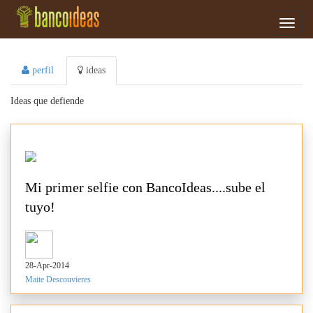
menu
perfil
ideas
Ideas que defiende
Mi primer selfie con BancoIdeas....sube el
tuyo!
28-Apr-2014
Maite Descouvieres