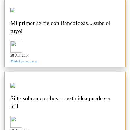
Mi primer selfie con BancoIdeas....sube el
tuyo!
28-Apr-2014
Maite Descouvieres
Si te sobran corchos......esta idea puede ser
útil