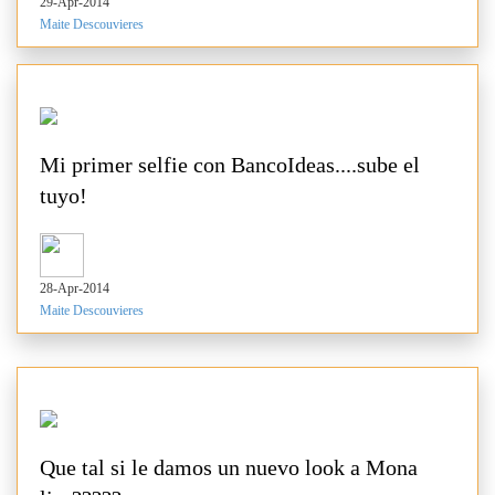
29-Apr-2014
Maite Descouvieres
Mi primer selfie con BancoIdeas....sube el
tuyo!
28-Apr-2014
Maite Descouvieres
Que tal si le damos un nuevo look a Mona