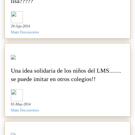
lisa?????
29-Apr-2014
Maite Descouvieres
Una idea solidaria de los niños del LMS........
se puede imitar en otros colegios!!
01-May-2014
Maite Descouvieres