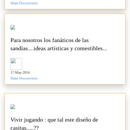
Maite Descouvieres
Para nosotros los fanáticos de las
sandías....ideas artísticas y comestibles...
17-May-2014
Maite Descouvieres
Vivir jugando : que tal este diseño de
casitas.....??