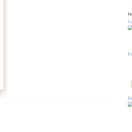
t
Co
Es
Pa